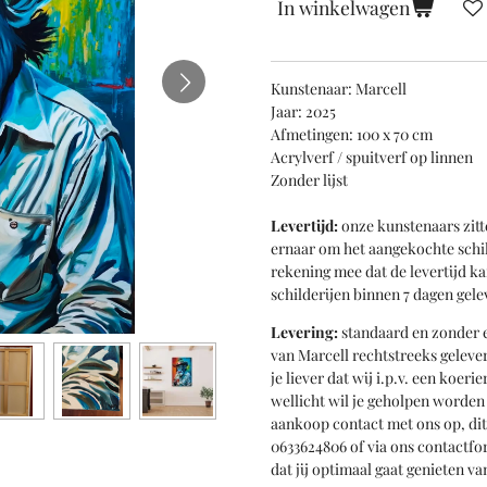
In winkelwagen
Kunstenaar: Marcell
Jaar: 2025
Afmetingen: 100 x 70 cm
Acrylverf / spuitverf op linnen
Zonder lijst
Levertijd:
onze kunstenaars zitt
ernaar om het aangekochte schil
rekening mee dat de levertijd k
schilderijen binnen 7 dagen gele
Levering:
standaard en zonder e
van Marcell rechtstreeks gelever
je liever dat wij i.p.v. een koer
wellicht wil je geholpen worde
aankoop contact met ons op, di
0633624806 of via ons contactfo
dat jij optimaal gaat genieten 