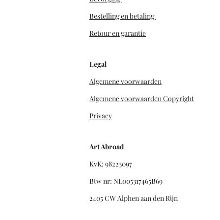
Bestelling en betaling
Retour en garantie
Legal
Algemene voorwaarden
Algemene voorwaarden Copyright
Privacy
Art Abroad
KvK: 98223097
Btw nr: NL005317465B69
2405 CW Alphen aan den Rijn