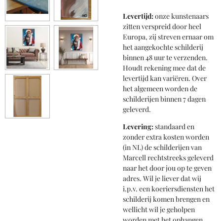
Levertijd:
onze kunstenaars
zitten verspreid door heel
Europa, zij streven ernaar om
het aangekochte schilderij
binnen 48 uur te verzenden.
Houdt rekening mee dat de
levertijd kan variëren. Over
het algemeen worden de
schilderijen binnen 7 dagen
geleverd.
Levering:
standaard en
zonder extra kosten worden
(in NL) de schilderijen van
Marcell rechtstreeks geleverd
naar het door jou op te geven
adres. Wil je liever dat wij
i.p.v. een koeriersdiensten het
schilderij komen brengen en
wellicht wil je geholpen
worden met het ophangen,