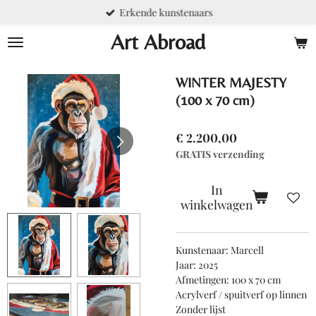
Erkende kunstenaars
Ga
direct
Art Abroad
naar
de
hoofdinhoud
WINTER MAJESTY
(100 x 70 cm)
€ 2.200,00
GRATIS verzending
In
winkelwagen
Kunstenaar: Marcell
Jaar: 2025
Afmetingen: 100 x 70 cm
Acrylverf / spuitverf op linnen
Zonder lijst