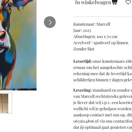
In winkelwagen
Kunstenaar: Marcell
Jaar: 2025
Afmetingen: 100 x 70 cm
Acrylverf / spuitverf op linnen
Zonder lijst
Levertijd:
onze kunstenaars zitt
ernaar om het aangekochte schil
rekening mee dat de levertijd k
schilderijen binnen 7 dagen gele
Levering:
standaard en zonder e
van Marcell rechtstreeks gelever
je liever dat wij i.p.v. een koer
wellicht wil je geholpen worde
aankoop contact met ons op, di
0633624806 of via ons contactfo
dat jij optimaal gaat genieten 