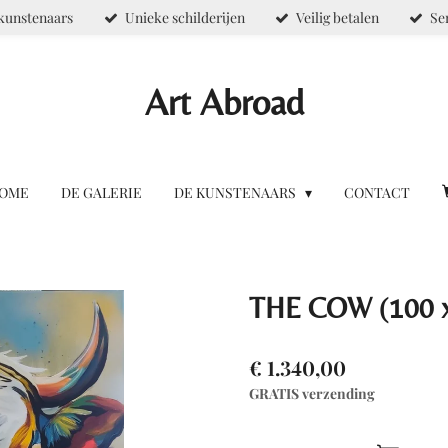
kunstenaars
Unieke schilderijen
Veilig betalen
Se
Art Abroad
OME
DE GALERIE
DE KUNSTENAARS
CONTACT
THE COW (100 x
€ 1.340,00
GRATIS verzending