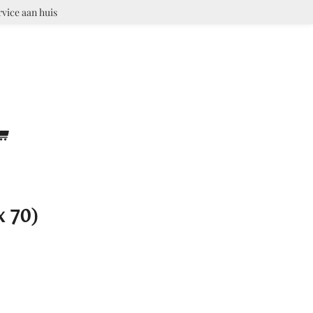
rvice aan huis
 70)