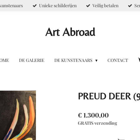
kunstenaars
Unieke schilderijen
Veilig betalen
Se
Art Abroad
OME
DE GALERIE
DE KUNSTENAARS
CONTACT
PREUD DEER (9
€ 1.300,00
GRATIS verzending