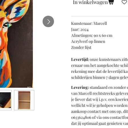
In winkelwagen
Kunstenaar: Marcell
Jaar: 2024
Afmetingen: 90 x 60 cm
Acrylverf op linnen
Zonder lijst
Levertijd:
onze kunstenaars zitt
ernaar om het aangekochte schil
rekening mee dat de levertijd k
schilderijen binnen 7 dagen gele
Levering:
standaard en zonder e
van Marcell rechtstreeks gelever
je liever dat wij i.p.v. een koer
wellicht wil je geholpen worde
aankoop contact met ons op, di
0633624806 of via ons contactfo
dat jij optimaal gaat genieten 