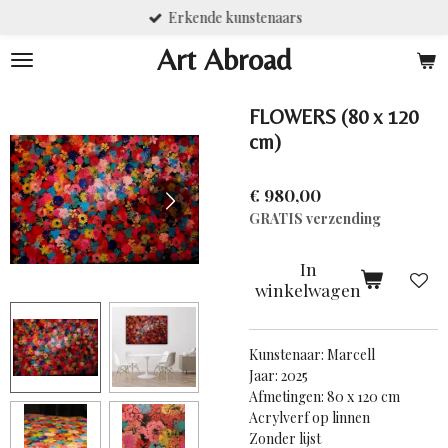
Erkende kunstenaars
Ga
direct
Art Abroad
naar
de
hoofdinhoud
FLOWERS (80 x 120
cm)
€ 980,00
GRATIS verzending
In
winkelwagen
Kunstenaar: Marcell
Jaar: 2025
Afmetingen: 80 x 120 cm
Acrylverf op linnen
Zonder lijst