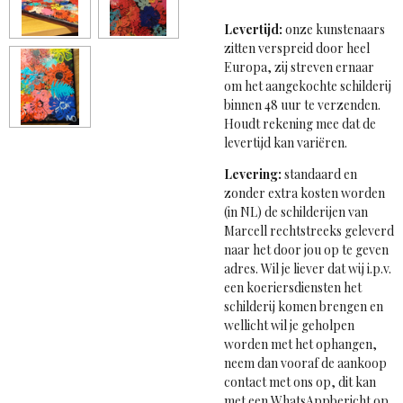
Levertijd:
onze kunstenaars
zitten verspreid door heel
Europa, zij streven ernaar
om het aangekochte schilderij
binnen 48 uur te verzenden.
Houdt rekening mee dat de
levertijd kan variëren.
Levering:
standaard en
zonder extra kosten worden
(in NL) de schilderijen van
Marcell rechtstreeks geleverd
naar het door jou op te geven
adres. Wil je liever dat wij i.p.v.
een koeriersdiensten het
schilderij komen brengen en
wellicht wil je geholpen
worden met het ophangen,
neem dan vooraf de aankoop
contact met ons op, dit kan
met een WhatsAppbericht op