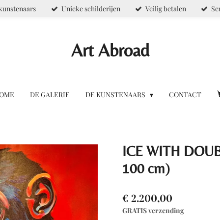
kunstenaars
Unieke schilderijen
Veilig betalen
Se
Art Abroad
OME
DE GALERIE
DE KUNSTENAARS
CONTACT
ICE WITH DOUB
100 cm)
€ 2.200,00
GRATIS verzending