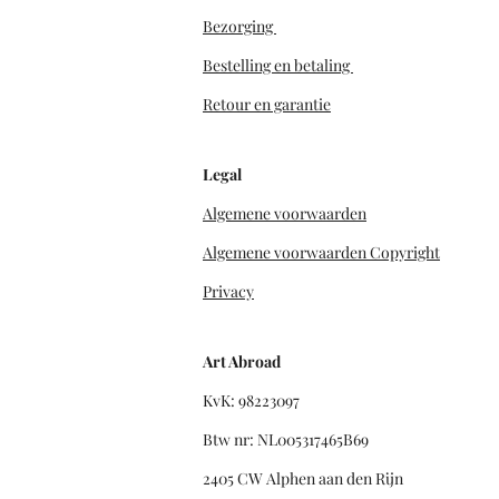
Bezorging
Bestelling en betaling
Retour en garantie
Legal
Algemene voorwaarden
Algemene voorwaarden Copyright
Privacy
Art Abroad
KvK: 98223097
Btw nr: NL005317465B69
2405 CW Alphen aan den Rijn