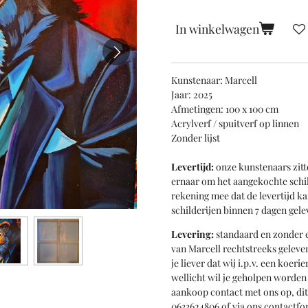
In winkelwagen
Kunstenaar: Marcell
Jaar: 2025
Afmetingen: 100 x 100 cm
Acrylverf / spuitverf op linnen
Zonder lijst
Levertijd:
onze kunstenaars zitt
ernaar om het aangekochte schil
rekening mee dat de levertijd k
schilderijen binnen 7 dagen gele
Levering:
standaard en zonder e
van Marcell rechtstreeks gelever
je liever dat wij i.p.v. een koer
wellicht wil je geholpen worde
aankoop contact met ons op, di
0633624806 of via ons contactfo