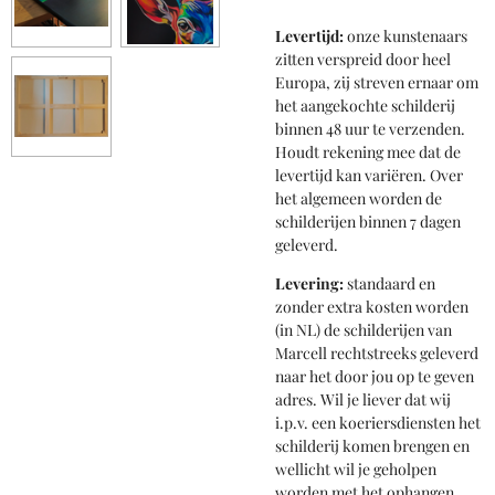
Levertijd:
onze kunstenaars
zitten verspreid door heel
Europa, zij streven ernaar om
het aangekochte schilderij
binnen 48 uur te verzenden.
Houdt rekening mee dat de
levertijd kan variëren. Over
het algemeen worden de
schilderijen binnen 7 dagen
geleverd.
Levering:
standaard en
zonder extra kosten worden
(in NL) de schilderijen van
Marcell rechtstreeks geleverd
naar het door jou op te geven
adres. Wil je liever dat wij
i.p.v. een koeriersdiensten het
schilderij komen brengen en
wellicht wil je geholpen
worden met het ophangen,