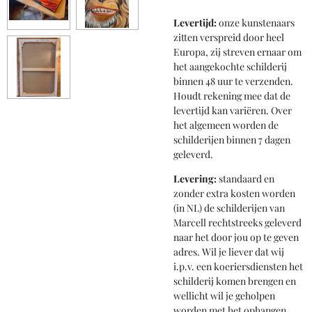
Levertijd:
onze kunstenaars
zitten verspreid door heel
Europa, zij streven ernaar om
het aangekochte schilderij
binnen 48 uur te verzenden.
Houdt rekening mee dat de
levertijd kan variëren. Over
het algemeen worden de
schilderijen binnen 7 dagen
geleverd.
Levering:
standaard en
zonder extra kosten worden
(in NL) de schilderijen van
Marcell rechtstreeks geleverd
naar het door jou op te geven
adres. Wil je liever dat wij
i.p.v. een koeriersdiensten het
schilderij komen brengen en
wellicht wil je geholpen
worden met het ophangen,