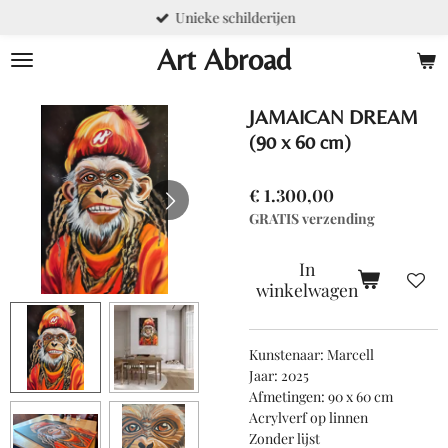
Unieke schilderijen
Ga
direct
Art Abroad
naar
de
hoofdinhoud
JAMAICAN DREAM
(90 x 60 cm)
€ 1.300,00
GRATIS verzending
In
winkelwagen
Kunstenaar: Marcell
Jaar: 2025
Afmetingen: 90 x 60 cm
Acrylverf op linnen
Zonder lijst