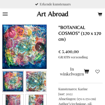
Erkende kunstenaars
Ga
direct
Art Abroad
naar
de
hoofdinhoud
''BOTANICAL
COSMOS'' (170 x 170
cm)
€ 5.400,00
GRATIS verzending
In
winkelwagen
Kunstenares: Karine
Jaar: 2022
Afmetingen: (170 x 170 cm)
Author’s technique, oil,