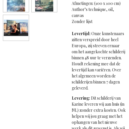
Afmetingen: (100 x 100 cm)
Author’s technique, oil,
canvas
Zonder lijst
Levertijd:
Onze kunstenaars
zitten verspreid door heel
Europa, zij streven ernaar
om het aangekochte schilderij
binnen 48 uur te verzenden.
Houdt rekening mee dat de
levertijd kan variëren. Over
het algemeen worden de
schilderijen binnen 7 dagen
geleverd.
Levering:
Dit schilderij van
Karine leveren wij aan huis (in
NL) zonder extra kosten. Ook
helpen wij jou graag met het
ophangen van het nieuwe
werk als dit gewenst is. Als wij