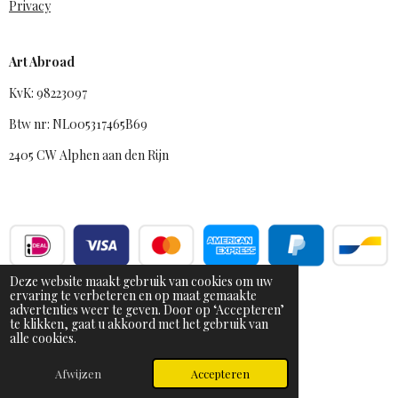
Privacy
Art Abroad
KvK: 98223097
Btw nr: NL005317465B69
2405 CW Alphen aan den Rijn
Deze website maakt gebruik van cookies om uw
ervaring te verbeteren en op maat gemaakte
advertenties weer te geven. Door op ‘Accepteren’
te klikken, gaat u akkoord met het gebruik van
alle cookies.
© 2025 - 2026 Art Abroad
Powered by
JouwWeb
Afwijzen
Accepteren