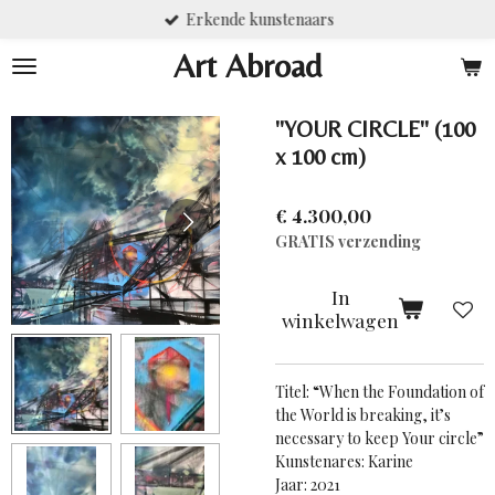
Erkende kunstenaars
Ga
direct
Art Abroad
naar
de
hoofdinhoud
''YOUR CIRCLE'' (100
x 100 cm)
€ 4.300,00
GRATIS verzending
In
winkelwagen
Titel: “When the Foundation of
the World is breaking, it’s
necessary to keep Your circle”
Kunstenares: Karine
Jaar: 2021