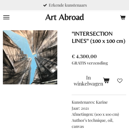
Erkende kunstenaars
Ga
direct
Art Abroad
naar
de
hoofdinhoud
''INTERSECTION
LINES'' (100 x 100 cm)
€ 4.300,00
GRATIS verzending
In
winkelwagen
Kunstenares: Karine
Jaar: 2021
Afmetingen: (100 x 100 cm)
Author’s technique, oil,
canvas