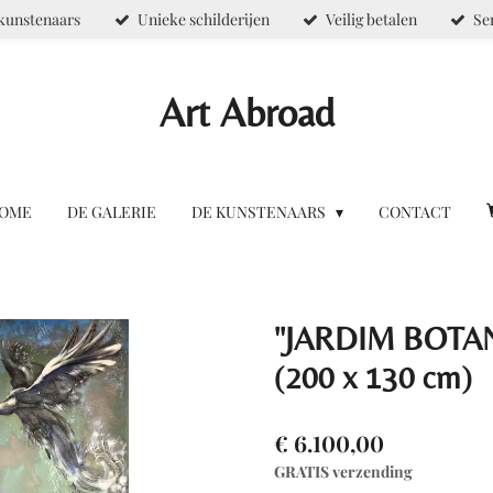
kunstenaars
Unieke schilderijen
Veilig betalen
Se
Art Abroad
OME
DE GALERIE
DE KUNSTENAARS
CONTACT
''JARDIM BOTA
(200 x 130 cm)
€ 6.100,00
GRATIS verzending