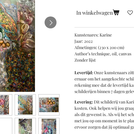
In winkelwagen
Kunstenares: Karine
Jaar: 2022
Afmetingen: (230 x 200 cm)
Author’s technique, oil, canvas
Zonder lijst
Levertijd:
Onze kunstenaars zitt
ernaar om het aangekochte schil
rekening mee dat de levertijd k
schilderijen binnen 7 dagen gele
Levering:
Dit schilderij van Kar
kosten. Ook helpen wij jou gra
als dit gewenst is. Als wij het s
met jou op om moment in te pla
ervoor zorgen dat jij optimaal 