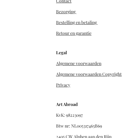
Contact
Bezorging
Bestelling en betaling
Retour en garantie
Legal
Algemene voorwaarden
Algemene voorwaarden Copyright
Privacy
Art Abroad
KvK: 98223097
Btw nr: NL005317465B69
2405 CW Alphen aan den Rijn