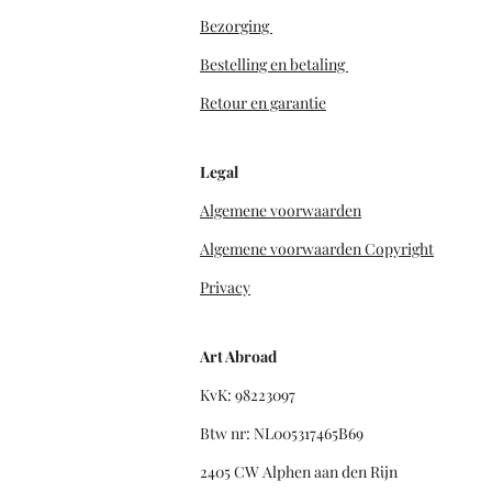
Bezorging
Bestelling en betaling
Retour en garantie
Legal
Algemene voorwaarden
Algemene voorwaarden Copyright
Privacy
Art Abroad
KvK: 98223097
Btw nr: NL005317465B69
2405 CW Alphen aan den Rijn