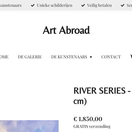
kunstenaars
Unieke schilderijen
Veilig betalen
Se
Art Abroad
OME
DE GALERIE
DE KUNSTENAARS
CONTACT
RIVER SERIES -
cm)
€ 1.850,00
GRATIS verzending