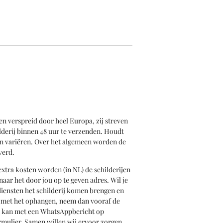
en verspreid door heel Europa, zij streven
derij binnen 48 uur te verzenden. Houdt
an variëren. Over het algemeen worden de
verd.
xtra kosten worden (in NL) de schilderijen
aar het door jou op te geven adres. Wil je
rsdiensten het schilderij komen brengen en
n met het ophangen, neem dan vooraf de
t kan met een WhatsAppbericht op
rmulier. Samen willen wij ervoor zorgen