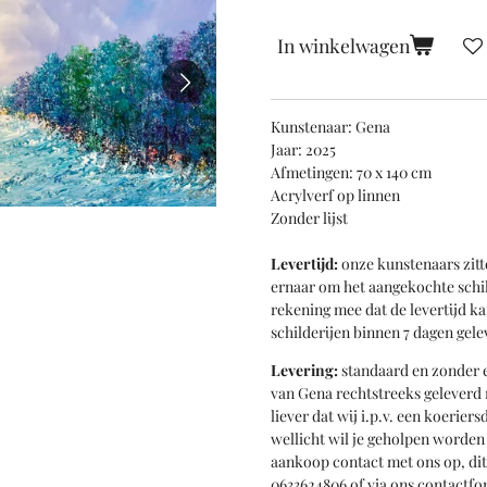
In winkelwagen
Kunstenaar: Gena
Jaar: 2025
Afmetingen: 70 x 140 cm
Acrylverf op linnen
Zonder lijst
Levertijd:
onze kunstenaars zitt
ernaar om het aangekochte schil
rekening mee dat de levertijd k
schilderijen binnen 7 dagen gele
Levering:
standaard en zonder e
van Gena rechtstreeks geleverd n
liever dat wij i.p.v. een koerie
wellicht wil je geholpen worde
aankoop contact met ons op, di
0633624806 of via ons contactfo