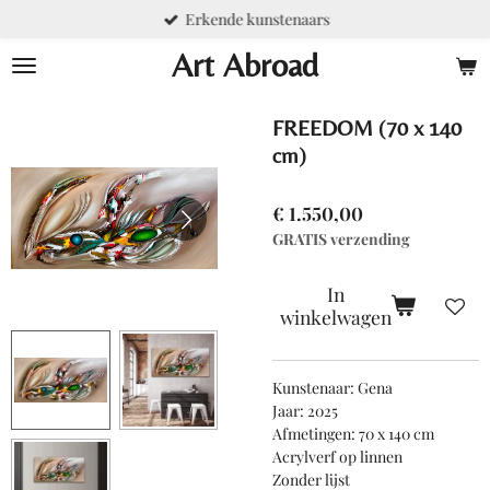
Erkende kunstenaars
Ga
direct
Art Abroad
naar
de
hoofdinhoud
FREEDOM (70 x 140
cm)
€ 1.550,00
GRATIS verzending
In
winkelwagen
Kunstenaar: Gena
Jaar: 2025
Afmetingen: 70 x 140 cm
Acrylverf op linnen
Zonder lijst