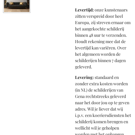
Levertijd:
onze kunstenaars
zitten verspreid door heel
Europa, zij streven ernaar om
het aangekochte schilderij
binnen 48 uur te verzenden.
Houdt rekening mee dat de
levertijd kan variëren. Over
het algemeen worden de
schilderijen binnen 7 dagen
geleverd.
Levering:
standaard en
zonder extra kosten worden
(in NL) de schilderijen van
Gena rechtstreeks geleverd
naar het door jou op te geven
adres. Wil je liever dat wij
i.p.v. een koeriersdiensten het
schilderij komen brengen en
wellicht wil je geholpen
worden met het ophangen,