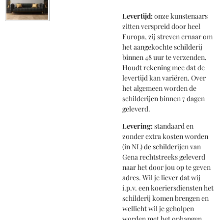
Levertijd:
onze kunstenaars
zitten verspreid door heel
Europa, zij streven ernaar om
het aangekochte schilderij
binnen 48 uur te verzenden.
Houdt rekening mee dat de
levertijd kan variëren. Over
het algemeen worden de
schilderijen binnen 7 dagen
geleverd.
Levering:
standaard en
zonder extra kosten worden
(in NL) de schilderijen van
Gena rechtstreeks geleverd
naar het door jou op te geven
adres. Wil je liever dat wij
i.p.v. een koeriersdiensten het
schilderij komen brengen en
wellicht wil je geholpen
worden met het ophangen,