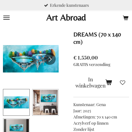
Erkende kunstenaars
Ga
direct
Art Abroad
naar
de
hoofdinhoud
DREAMS (70 x 140
cm)
€ 1.550,00
GRATIS verzending
In
winkelwagen
Kunstenaar: Gena
Jaar: 2025
Afmetingen: 70 x 140 cm
Acrylverf op linnen
Zonder lijst