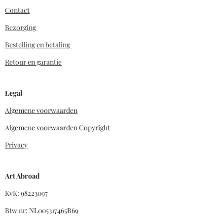
Contact
Bezorging
Bestelling en betaling
Retour en garantie
Legal
Algemene voorwaarden
Algemene voorwaarden Copyright
Privacy
Art Abroad
KvK: 98223097
Btw nr: NL005317465B69