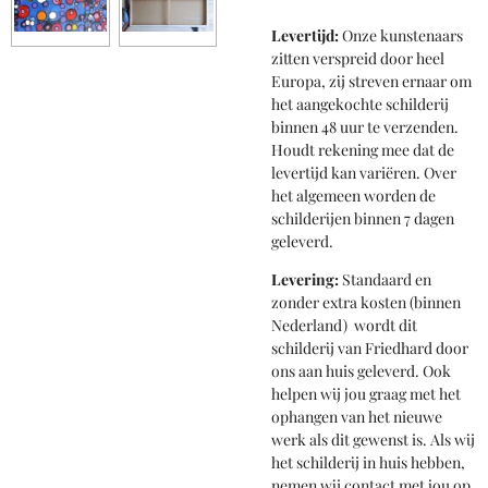
Levertijd:
Onze kunstenaars
zitten verspreid door heel
Europa, zij streven ernaar om
het aangekochte schilderij
binnen 48 uur te verzenden.
Houdt rekening mee dat de
levertijd kan variëren. Over
het algemeen worden de
schilderijen binnen 7 dagen
geleverd.
Levering:
Standaard en
zonder extra kosten (binnen
Nederland) wordt dit
schilderij van Friedhard door
ons aan huis geleverd. Ook
helpen wij jou graag met het
ophangen van het nieuwe
werk als dit gewenst is. Als wij
het schilderij in huis hebben,
nemen wij contact met jou op