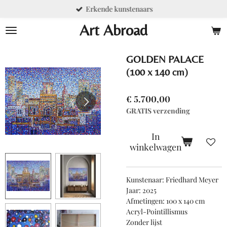
Erkende kunstenaars
Ga
direct
Art Abroad
naar
de
hoofdinhoud
GOLDEN PALACE
(100 x 140 cm)
€ 5.700,00
GRATIS verzending
In
winkelwagen
Kunstenaar: Friedhard Meyer
Jaar: 2025
Afmetingen: 100 x 140 cm
Acryl-Pointillismus
Zonder lijst