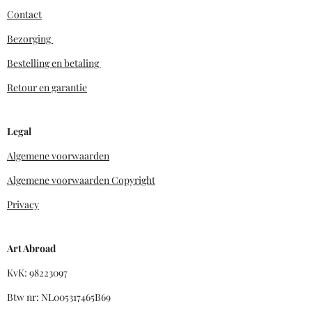
Contact
Bezorging
Bestelling en betaling
Retour en garantie
Legal
Algemene voorwaarden
Algemene voorwaarden Copyright
Privacy
Art Abroad
KvK: 98223097
Btw nr: NL005317465B69