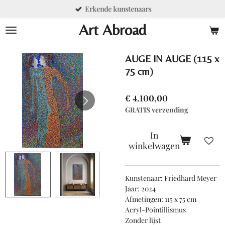
Erkende kunstenaars
Ga
direct
Art Abroad
naar
de
hoofdinhoud
AUGE IN AUGE (115 x
75 cm)
€ 4.100,00
GRATIS verzending
In
winkelwagen
Kunstenaar: Friedhard Meyer
Jaar: 2024
Afmetingen: 115 x 75 cm
Acryl-Pointillismus
Zonder lijst