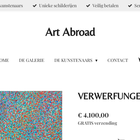
kunstenaars
Unieke schilderijen
Veilig betalen
Se
Art Abroad
OME
DE GALERIE
DE KUNSTENAARS
CONTACT
VERWERFUNGEN 
€ 4.100,00
GRATIS verzending