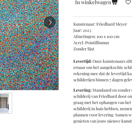
In winkelwagen
Kunstenaar: Friedhard Meyer
Jaar: 2023
Afmetingen: 100 x 100 cm
Acryl-Pointillismus
Zonder lijst
Levertijd:
Onze kunstenaars zitt
ernaar om het aangekochte schil
rekening mee dat de levertijd k
schilderijen binnen 7 dagen gele
Levering:
Standaard en zonder 
schilderij van Friedhard door on
graag met het ophangen van het n
schilderij in huis hebben, neme
plannen voor levering. Samen wil
genieten van jouw nieuwe kuns