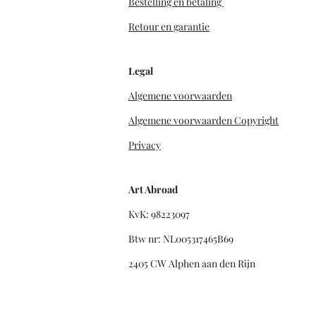
Bestelling en betaling
Retour en garantie
Legal
Algemene voorwaarden
Algemene voorwaarden Copyright
Privacy
Art Abroad
KvK: 98223097
Btw nr: NL005317465B69
2405 CW Alphen aan den Rijn