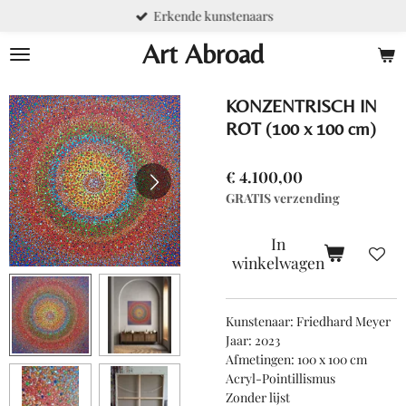
Erkende kunstenaars
Ga
direct
Art Abroad
naar
de
hoofdinhoud
KONZENTRISCH IN
ROT (100 x 100 cm)
€ 4.100,00
GRATIS verzending
In
winkelwagen
Kunstenaar: Friedhard Meyer
Jaar: 2023
Afmetingen: 100 x 100 cm
Acryl-Pointillismus
Zonder lijst