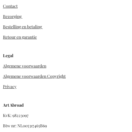
Contact
Bezorging
Bestelling en betaling
Retour en garantie
Legal
Algemene voorwaarden
Algemene voorwaarden Copyright
Privacy
Art Abroad
KvK: 98223097
Btw nr: NL005317465B69