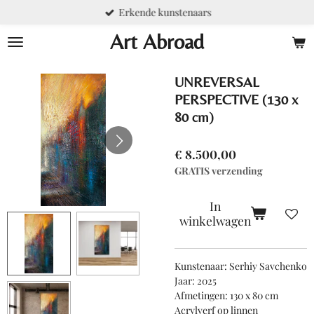
Erkende kunstenaars
Ga
direct
Art Abroad
naar
de
hoofdinhoud
UNREVERSAL
PERSPECTIVE (130 x
80 cm)
€ 8.500,00
GRATIS verzending
In
winkelwagen
Kunstenaar: Serhiy Savchenko
Jaar: 2025
Afmetingen: 130 x 80 cm
Acrylverf op linnen