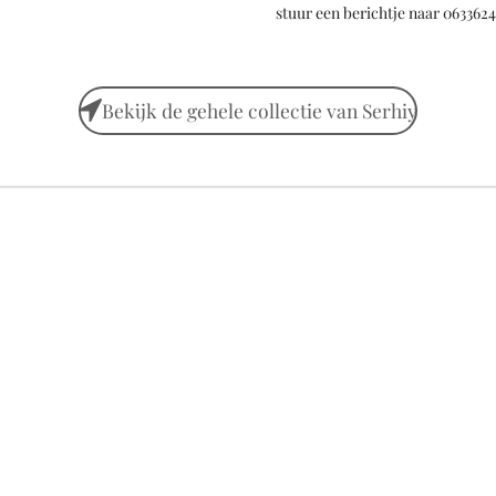
stuur een berichtje naar 063362
Bekijk de gehele collectie van Serhiy