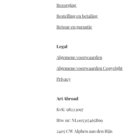
Bezorging
Bestelling en betaling
Retour en garantie
Legal
Algemene voorwaarden
Algemene voorwaarden Copyright
Privacy
Art Abroad
KvK: 98223097
Btw nr: NL005317465B69
2405 CW Alphen aan den Rijn