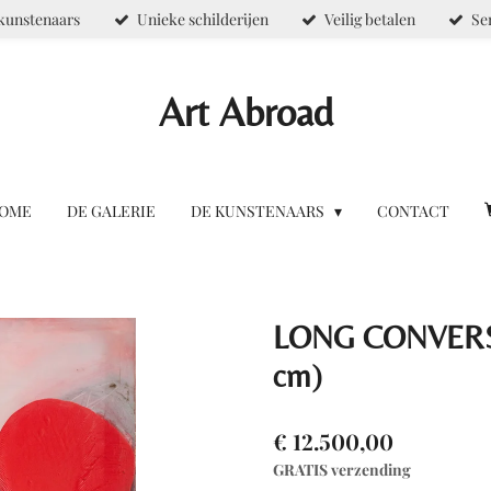
kunstenaars
Unieke schilderijen
Veilig betalen
Se
Art Abroad
OME
DE GALERIE
DE KUNSTENAARS
CONTACT
LONG CONVERSA
cm)
€ 12.500,00
GRATIS verzending