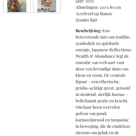
Jaar: 2025
Afmetingen: 120 x 80 cm
Acrylverf op linnen
Zonder lijst
Beschrijving:
Een
betoverende mix van traditie,
symboliek en spirituele
energie, Japanese Reflections:
Wealth & Abundance legt de
essentie van welvaart vast
door een levendige dans van
kleur en vorm. De centrale
figuur – een etherische,
geisha-achtige geest, getooid
in stralend, sierlijk harnas –
belichaamt gratie en kracht.
Om haar heen wervelen
golven van goud,
karmozijnrood en turquoise
in beweging, die de eindeloze
stroom van geluk en de