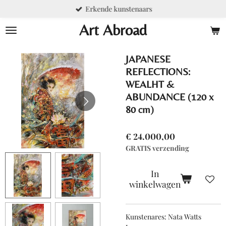
Erkende kunstenaars
Ga
direct
Art Abroad
naar
de
hoofdinhoud
JAPANESE
REFLECTIONS:
WEALHT &
ABUNDANCE (120 x
80 cm)
€ 24.000,00
GRATIS verzending
In
winkelwagen
Kunstenares: Nata Watts