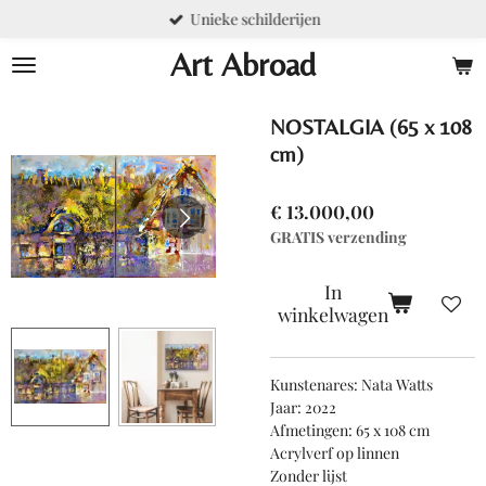
Unieke schilderijen
Ga
direct
Art Abroad
naar
de
hoofdinhoud
NOSTALGIA (65 x 108
cm)
€ 13.000,00
GRATIS verzending
In
winkelwagen
Kunstenares: Nata Watts
Jaar: 2022
Afmetingen: 65 x 108 cm
Acrylverf op linnen
Zonder lijst