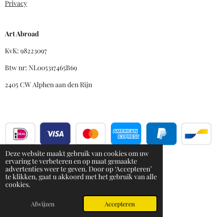
Privacy
Art Abroad
KvK: 98223097
Btw nr: NL005317465B69
2405 CW Alphen aan den Rijn
Deze website maakt gebruik van cookies om uw
ervaring te verbeteren en op maat gemaakte
advertenties weer te geven. Door op ‘Accepteren’
te klikken, gaat u akkoord met het gebruik van alle
cookies.
© 2025 - 2026 Art Abroad
Powered by
JouwWeb
Afwijzen
Accepteren