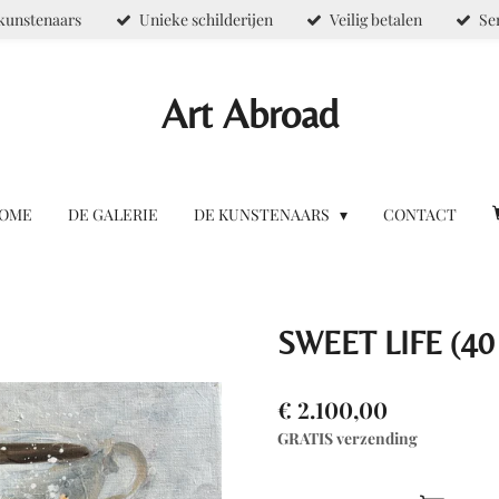
kunstenaars
Unieke schilderijen
Veilig betalen
Se
Art Abroad
OME
DE GALERIE
DE KUNSTENAARS
CONTACT
SWEET LIFE (40 
€ 2.100,00
GRATIS verzending