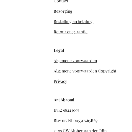
Contact
Bezorging
Bestelling en betaling
Retour en garantie
Legal
Algemene voorwaarden
Algemene voorwaarden Copyright
Privacy
Art Abroad
KvK: 98223097
Btw nr: NL005317465B69
2405 CW Alphen aan den Rijn