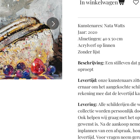
In winkelwagen
Kunstenares: Nata Watts
Jaar: 2020
Afmetingen: 40 x 50 cm
Acrylverf op linnen
Zonder lijst
Beschrijving:
Een stilleven dat 
oproept
Levertijd:
onze kunstenaars zitt
ernaar om het aangekochte schil
rekening mee dat de levertijd k
Levering:
Alle schilderijen die 
collectie worden persoonlijk do
Ook helpen wij graag met het o
gewenst is. Na de aankoop nemen
inplannen van een afspraak, ho
levertijd. Voor vragen neem geru