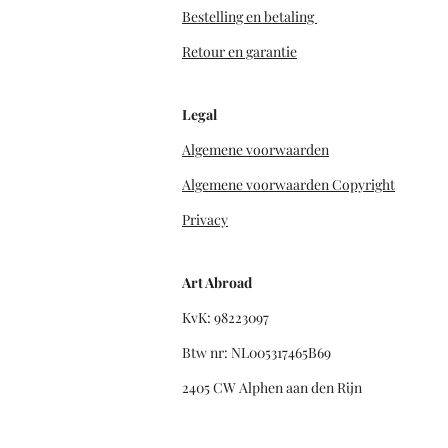
Bestelling en betaling
Retour en garantie
Legal
Algemene voorwaarden
Algemene voorwaarden Copyright
Privacy
Art Abroad
KvK: 98223097
Btw nr: NL005317465B69
2405 CW Alphen aan den Rijn