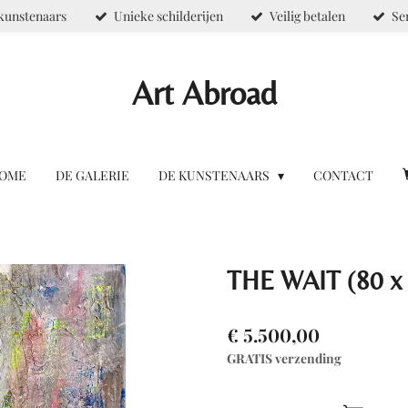
kunstenaars
Unieke schilderijen
Veilig betalen
Se
Art Abroad
OME
DE GALERIE
DE KUNSTENAARS
CONTACT
THE WAIT (80 x
€ 5.500,00
GRATIS verzending