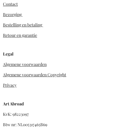
Contact
Bezorging
Bestelling en betaling
Retour en garantie
Legal
Algemene voorwaarden
Algemene voorwaarden Copyright
Privacy
Art Abroad
KvK: 98223097
Btw nr: NL005317465B69