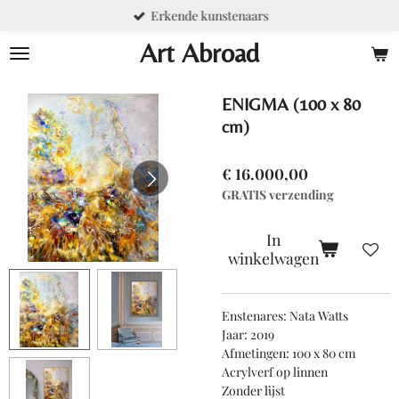
Erkende kunstenaars
Ga
direct
Art Abroad
naar
de
hoofdinhoud
ENIGMA (100 x 80
cm)
€ 16.000,00
GRATIS verzending
In
winkelwagen
E
nstenares: Nata Watts
Jaar: 2019
Afmetingen: 100 x 80 cm
Acrylverf op linnen
Zonder lijst