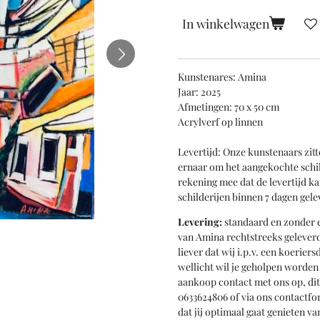
In winkelwagen
Kunstenares: Amina
Jaar: 2025
Afmetingen: 70 x 50 cm
Acrylverf op linnen
Levertijd: Onze kunstenaars zitt
ernaar om het aangekochte schil
rekening mee dat de levertijd k
schilderijen binnen 7 dagen gele
Levering:
standaard en zonder e
van Amina rechtstreeks geleverd 
liever dat wij i.p.v. een koerie
wellicht wil je geholpen worde
aankoop contact met ons op, di
0633624806 of via ons contactfo
dat jij optimaal gaat genieten 