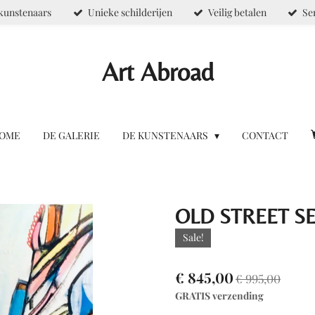
kunstenaars
Unieke schilderijen
Veilig betalen
Se
Art Abroad
OME
DE GALERIE
DE KUNSTENAARS
CONTACT
OLD STREET SER
Sale!
€ 845,00
€ 995,00
GRATIS verzending