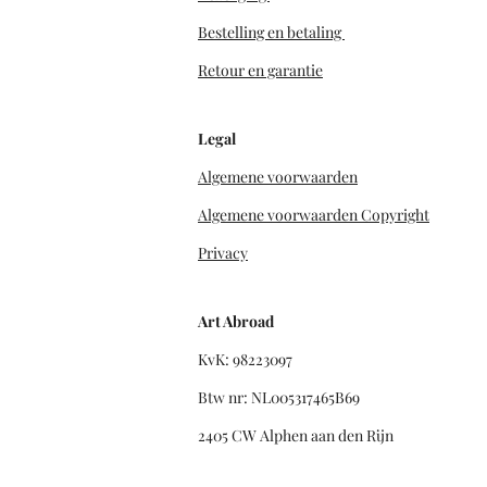
Bestelling en betaling
Retour en garantie
Legal
Algemene voorwaarden
Algemene voorwaarden Copyright
Privacy
Art Abroad
KvK: 98223097
Btw nr: NL005317465B69
2405 CW Alphen aan den Rijn