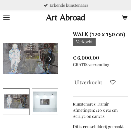
Erkende kunstenaars
Ga
direct
Art Abroad
naar
de
hoofdinhoud
WALK (120 x 150 cm)
Verkocht
€ 6.000,00
GRATIS verzending
Uitverkocht
Kunstenares: Damir
Afmetingen: 120 x 150 cm
Acrilyc on canvas
Dit is een schilderij gemaakt