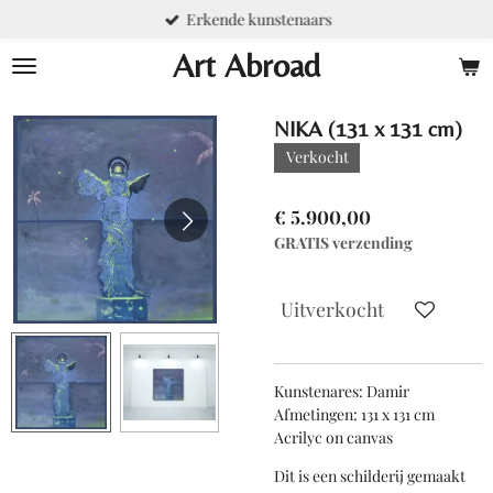
Erkende kunstenaars
Ga
direct
Art Abroad
naar
de
hoofdinhoud
NIKA (131 x 131 cm)
Verkocht
€ 5.900,00
GRATIS verzending
Uitverkocht
Kunstenares: Damir
Afmetingen: 131 x 131 cm
Acrilyc on canvas
Dit is een schilderij gemaakt