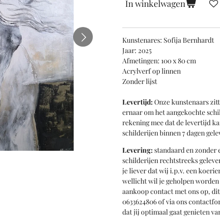
In winkelwagen
Kunstenares: Sofija Bernhardt
Jaar: 2025
Afmetingen: 100 x 80 cm
Acrylverf op linnen
Zonder lijst
Levertijd:
Onze kunstenaars zitt
ernaar om het aangekochte schil
rekening mee dat de levertijd k
schilderijen binnen 7 dagen gele
Levering:
standaard en zonder e
schilderijen rechtstreeks geleve
je liever dat wij i.p.v. een koer
wellicht wil je geholpen worde
aankoop contact met ons op, di
0633624806 of via ons contactfo
dat jij optimaal gaat genieten 