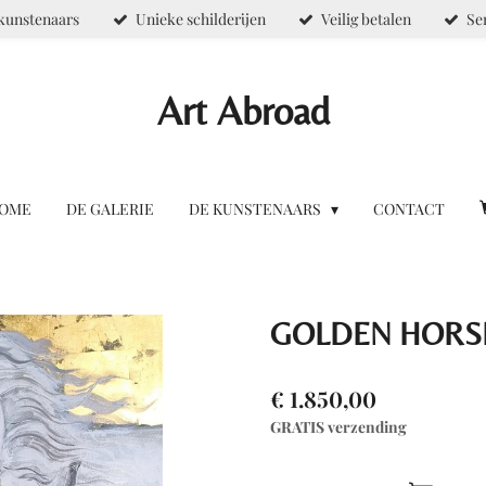
kunstenaars
Unieke schilderijen
Veilig betalen
Se
Art Abroad
OME
DE GALERIE
DE KUNSTENAARS
CONTACT
GOLDEN HORSE 
€ 1.850,00
GRATIS verzending