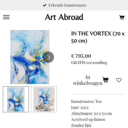
Erkende kunstenaars
Ga
direct
Art Abroad
naar
de
hoofdinhoud
IN THE VORTEX (70 x
50 cm)
€ 795,00
GRATIS verzending
In
winkelwagen
Kunstenares: Tea
Jaar: 2022
Afmetingen: 50 x 70 cm
Acrylverf op linnen
Zonder lijst