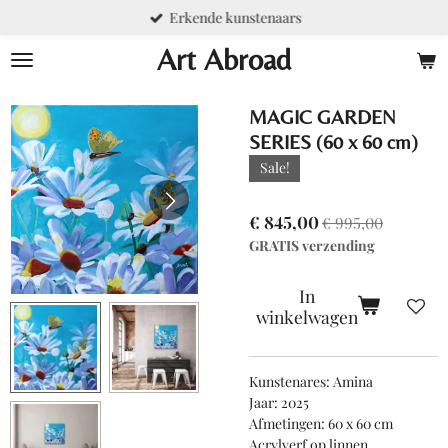
Erkende kunstenaars
Ga
direct
Art Abroad
naar
de
hoofdinhoud
MAGIC GARDEN
SERIES (60 x 60 cm)
Sale!
€ 845,00
€ 995,00
GRATIS verzending
In
winkelwagen
Kunstenares: Amina
Jaar: 2025
Afmetingen: 60 x 60 cm
Acrylverf op linnen