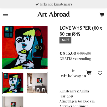
Erkende kunstenaars
Ga
direct
Art Abroad
naar
de
hoofdinhoud
LOVE WHSPER (60 x
60 cm)845
Sale!
€ 845,00
€ 995,00
GRATIS verzending
In
winkelwagen
Kunstenares: Amina
Jaar: 2025
Afmetingen: 60 x 60 cm
Acrylverf op linnen