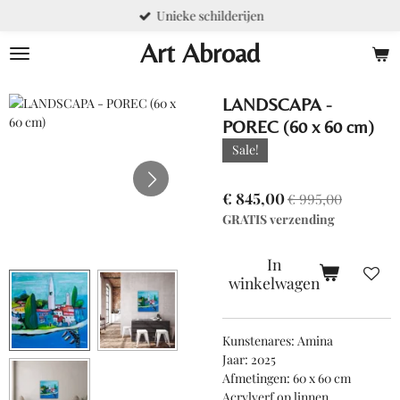
Unieke schilderijen
Ga
direct
Art Abroad
naar
de
hoofdinhoud
LANDSCAPA -
POREC (60 x 60 cm)
Sale!
€ 845,00
€ 995,00
GRATIS verzending
In
winkelwagen
Kunstenares: Amina
Jaar: 2025
Afmetingen: 60 x 60 cm
Acrylverf op linnen